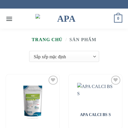
Skip
to
content
0
TRANG CHỦ
/
SẢN PHẨM
APA CALCI BS S