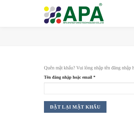
Skip
to
content
Quên mật khẩu? Vui lòng nhập tên đăng nhập ho
Bắt
Tên đăng nhập hoặc email
*
buộc
ĐẶT LẠI MẬT KHẨU