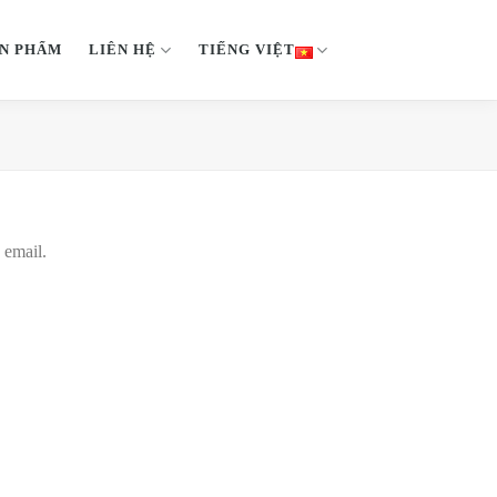
N PHẨM
LIÊN HỆ
TIẾNG VIỆT
 email.