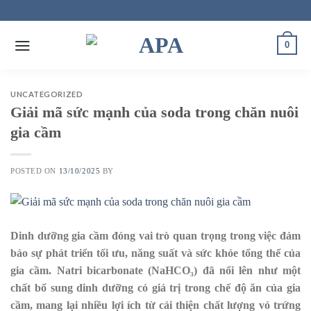
Skip
to
content
0
UNCATEGORIZED
Giải mã sức mạnh của soda trong chăn nuôi
gia cầm
POSTED ON
13/10/2025
BY
Dinh dưỡng gia cầm đóng vai trò quan trọng trong việc đảm
bảo sự phát triển tối ưu, năng suất và sức khỏe tổng thể của
gia cầm. Natri bicarbonate (NaHCO₃) đã nổi lên như một
chất bổ sung dinh dưỡng có giá trị trong chế độ ăn của gia
cầm, mang lại nhiều lợi ích từ cải thiện chất lượng vỏ trứng