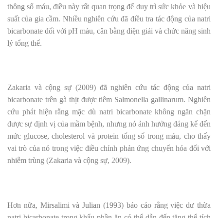
thông số máu, điều này rất quan trọng để duy trì sức khỏe và hiệu
suất của gia cầm. Nhiều nghiên cứu đã điều tra tác động của natri
bicarbonate đối với pH máu, cân bằng điện giải và chức năng sinh
lý tổng thể.
Zakaria và cộng sự (2009) đã nghiên cứu tác động của natri
bicarbonate trên gà thịt được tiêm Salmonella gallinarum. Nghiên
cứu phát hiện rằng mặc dù natri bicarbonate không ngăn chặn
được sự định vị của mầm bệnh, nhưng nó ảnh hưởng đáng kể đến
mức glucose, cholesterol và protein tổng số trong máu, cho thấy
vai trò của nó trong việc điều chỉnh phản ứng chuyển hóa đối với
nhiễm trùng (Zakaria và cộng sự, 2009).
Hơn nữa, Mirsalimi và Julian (1993) báo cáo rằng việc dư thừa
natri bicarbonate trong khẩu phần ăn có thể dẫn đến tăng thể tích