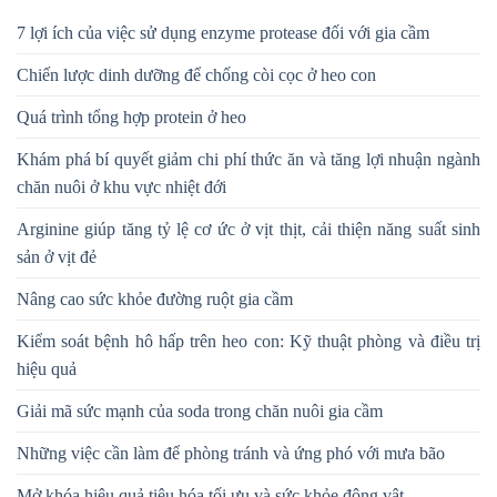
7 lợi ích của việc sử dụng enzyme protease đối với gia cầm
Chiến lược dinh dưỡng để chống còi cọc ở heo con
Quá trình tổng hợp protein ở heo
Khám phá bí quyết giảm chi phí thức ăn và tăng lợi nhuận ngành
chăn nuôi ở khu vực nhiệt đới
Arginine giúp tăng tỷ lệ cơ ức ở vịt thịt, cải thiện năng suất sinh
sản ở vịt đẻ
Nâng cao sức khỏe đường ruột gia cầm
Kiểm soát bệnh hô hấp trên heo con: Kỹ thuật phòng và điều trị
hiệu quả
Giải mã sức mạnh của soda trong chăn nuôi gia cầm
Những việc cần làm để phòng tránh và ứng phó với mưa bão
Mở khóa hiệu quả tiêu hóa tối ưu và sức khỏe động vật